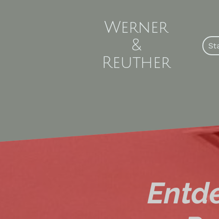
Werner
&
St
Reuther
Entde