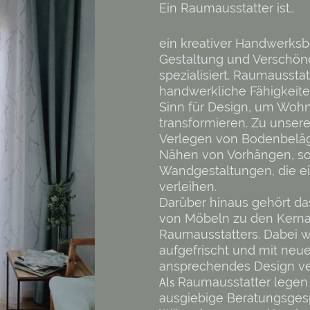
Ein Raumausstatter ist..
ein kreativer Handwerksbe
Gestaltung und Verschö
spezialisiert. Raumaussta
handwerkliche Fähigkeit
Sinn für Design, um Woh
transformieren. Zu unser
Verlegen von Bodenbeläg
Nähen von Vorhängen, so
Wandgestaltungen, die 
verleihen.
Darüber hinaus gehört da
von Möbeln zu den Kern
Raumausstatters. Dabei 
aufgefrischt und mit neue
ansprechendes Design v
Als
Raumausstatter legen 
ausgiebige Beratungsgesp