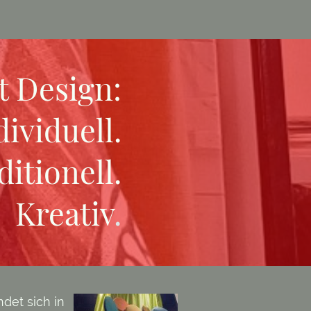
t
Design:
dividuell.
ditionell.
Kreativ
.
det sich in