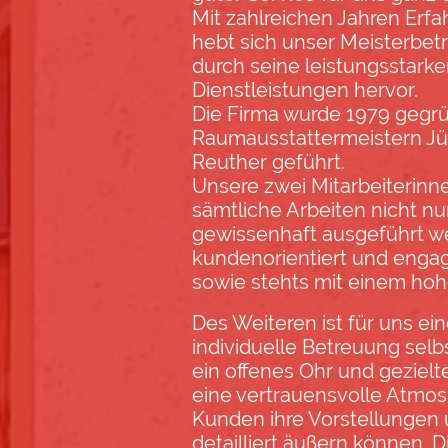
Mit zahlreichen Jahren Erfa
hebt sich unser Meisterbet
durch seine leistungsstarke
Dienstleistungen hervor.
Die Firma wurde 1979 gegr
Raumausstattermeistern J
Reuther geführt.
Unsere zwei Mitarbeiterinne
sämtliche Arbeiten nicht n
gewissenhaft ausgeführt w
kundenorientiert und engagi
sowie stehts mit einem hoh
Des Weiteren ist für uns e
individuelle Betreuung selb
ein offenes Ohr und gezielt
eine vertrauensvolle Atmos
Kunden ihre Vorstellungen
detailliert äußern können. D