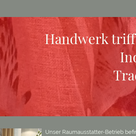
Handwerk
triff
In
Tra
Unser Raumausstatter-Betrieb befin