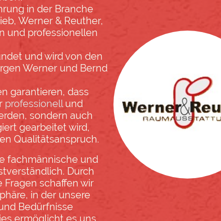
hrung in der Branche
rieb, Werner & Reuther,
n und professionellen
ündet und wird von den
ürgen Werner und Bernd
n garantieren, dass
ur
professionell
und
erden, sondern auch
ert gearbeitet wird,
en Qualitätsanspruch.
ine fachmännische und
stverständlich. Durch
e Fragen schaffen wir
phäre, in der unsere
 und Bedürfnisse
ies ermöglicht es uns,