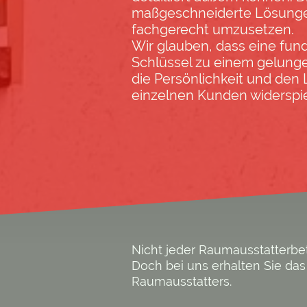
maßgeschneiderte Lösunge
fachgerecht umzusetzen.
Wir glauben, dass eine fun
Schlüssel zu einem gelunge
die Persönlichkeit und den 
einzelnen Kunden widerspie
Nicht jeder Raumausstatterbet
Doch bei uns erhalten Sie da
Raumausstatters.