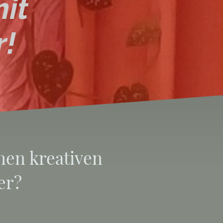
mit
r!
nen kreativen
er?