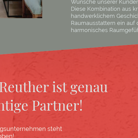
Wünsche unserer Kunden 
Diese Kombination aus k
handwerklichem Geschick
Raumausstattern ein auf
harmonisches Raumgefühl
Reuther ist genau
htige Partner!
ngsunternehmen steht
oben!