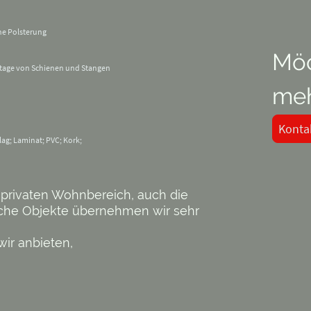
e Polsterung
Mö
age von Schienen und Stangen
meh
Konta
g; Laminat; PVC; Kork;
 privaten Wohnbereich, auch die
iche Objekte übernehmen wir sehr
wir anbieten,